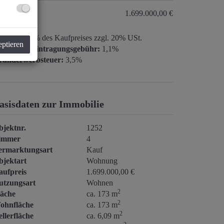
aufpreis:
1.699.000,00 €
ovision:
3% des Kaufpreises zzgl. 20% USt.
eptieren
rundbucheintragungsgebühr:
1,1%
runderwerbsteuer:
3,5%
asisdaten zur Immobilie
bjektnr.
1252
immer
4
ermarktungsart
Kauf
bjektart
Wohnung
aufpreis
1.699.000,00 €
utzungsart
Wohnen
2
läche
ca. 173 m
2
ohnfläche
ca. 173 m
2
llerfläche
ca. 6,09 m