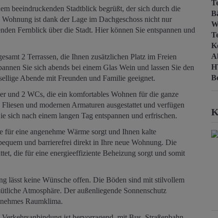
T
m beeindruckenden Stadtblick begrüßt, der sich durch die
B
ie Wohnung ist dank der Lage im Dachgeschoss nicht nur
W
benden Fernblick über die Stadt. Hier können Sie entspannen und
T
Ke
A
samt 2 Terrassen, die Ihnen zusätzlichen Platz im Freien
H
spannen Sie sich abends bei einem Glas Wein und lassen Sie den
B
esellige Abende mit Freunden und Familie geeignet.
äder und 2 WCs, die ein komfortables Wohnen für die ganze
 Fliesen und modernen Armaturen ausgestattet und verfügen
K
e sich nach einem langen Tag entspannen und erfrischen.
ie für eine angenehme Wärme sorgt und Ihnen kalte
bequem und barrierefrei direkt in Ihre neue Wohnung. Die
t, die für eine energieeffiziente Beheizung sorgt und somit
 lässt keine Wünsche offen. Die Böden sind mit stilvollem
mütliche Atmosphäre. Der außenliegende Sonnenschutz
genehmes Raumklima.
e Verkehrsanbindung ist hervorragend, mit Bus, Straßenbahn