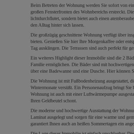
Beim Betreten der Wohnung werden Sie sofort von eine
großen Fensterfronten des Wohnbereichs erstreckt. D
lichtdurchflutet, sondern bietet auch einen atemberau
den Alltag hinter sich lassen.
Die großzügig geschnittene Wohnung verfügt über insge
bieten. Genießen Sie hier Ihre Morgenkaffee oder ent
Tag ausklingen. Die Terrassen sind auch perfekt für g
Ein weiteres Highlight dieser Immobilie sind die 2 B
Familie ermöglichen. Die Bäder sind mit hochwertigen
über eine Badewanne und eine Dusche. Hier können Si
Die Wohnung ist mit Fußbodenheizung ausgestattet, d
Wintermonate versüßt. Ein Personenaufzug bringt Sie 
Wohnung ist auch mit einer Luftwärmepumpe ausgestatte
Ihren Geldbeutel schont.
Die moderne und hochwertige Ausstattung der Wohnung
Laminat ausgelegt und sorgen für eine warme und ge
garantiert Ihnen auch an heißen Sommertagen ein an
Die Lage dieser Immobilie ist einfach unschlagbar. Di