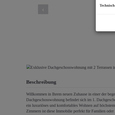
Technisch
Beschreibung
Willkommen in Ihrem neuen Zuhause in einer der bege
Dachgeschosswohnung befindet sich im 1. Dachgescho
ein luxuriöses und komfortables Wohnen auf höchste
Zimmern ist diese Immobilie perfekt für Familien oder P