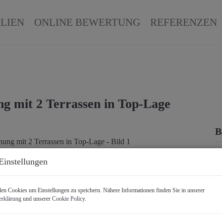
LIEN
ONLINE BEWERTUNG
REFERENZEN
g mit 2 Terrassen in Top-Lage
B
K
Einstellungen
F
Z
n Cookies um Einstellungen zu speichern. Nähere Informationen finden Sie in unserer
erklärung
und unserer
Cookie Policy
.
P