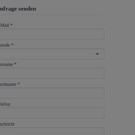
nfrage senden
-Mail
nrede
orname
achname
lefon
chricht