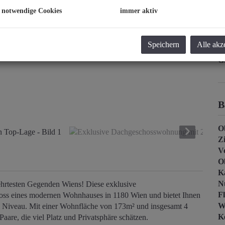
 notwendige Cookies
immer aktiv
K
Pr
Speichern
Alle akz
G
G
B
O
Z
V
O
K
N
hrtesten Gegenden Wiens! Diese exklusive
F
ss eines modernen Wohnhauses in 1180 Wien und bietet Ihnen
W
m Niveau. Mit einer Wohnfläche von 173m² und insgesamt 4
Ke
aare, die viel Platz und Privatsphäre schätzen.