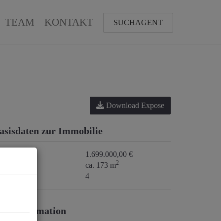
TEAM
KONTAKT
SUCHAGENT
Download Expose
asisdaten zur Immobilie
aufpreis
1.699.000,00 €
2
läche
ca. 173 m
immer
4
reisinformation