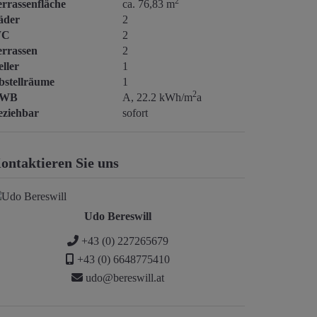
2
errassenfläche
ca. 76,83 m
äder
2
C
2
errassen
2
ller
1
bstellräume
1
2
WB
A, 22.2 kWh/m
a
eziehbar
sofort
ontaktieren Sie uns
Udo Bereswill
+43 (0) 227265679
+43 (0) 6648775410
udo@bereswill.at