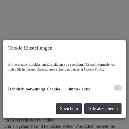
Cookie Einstellungen
Wir verwenden Cookies um Einstellungen zu speichern. Nähere Informationen
finden Sie in unserer
Datenschutzerklärung
und unserer
Cookie Policy
.
Technisch notwendige Cookies
immer aktiv
Beschreibung
Speichern
Alle akzeptieren
Dieses großzügige Einfamilienhaus bietet ca. 120 m² Wohnfläche
im Erdgeschoss sowie einen
voll ausgebauten und beheizten Keller. Zusätzlich besteht die