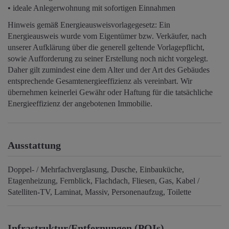
• ideale Anlegerwohnung mit sofortigen Einnahmen
Hinweis gemäß Energieausweisvorlagegesetz: Ein
Energieausweis wurde vom Eigentümer bzw. Verkäufer, nach
unserer Aufklärung über die generell geltende Vorlagepflicht,
sowie Aufforderung zu seiner Erstellung noch nicht vorgelegt.
Daher gilt zumindest eine dem Alter und der Art des Gebäudes
entsprechende Gesamtenergieeffizienz als vereinbart. Wir
übernehmen keinerlei Gewähr oder Haftung für die tatsächliche
Energieeffizienz der angebotenen Immobilie.
Ausstattung
Doppel- / Mehrfachverglasung
Dusche
Einbauküche
Etagenheizung
Fernblick
Flachdach
Fliesen
Gas
Kabel /
Satelliten-TV
Laminat
Massiv
Personenaufzug
Toilette
Infrastruktur/Entfernungen (POIs)