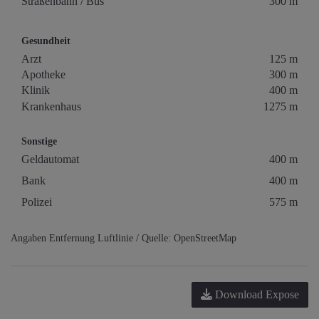
Straßenbahn / Bus
300 m
Gesundheit
Arzt
125 m
Apotheke
300 m
Klinik
400 m
Krankenhaus
1275 m
Sonstige
Geldautomat
400 m
Bank
400 m
Polizei
575 m
Angaben Entfernung Luftlinie / Quelle: OpenStreetMap
Download Expose