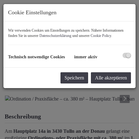
Cookie Einstellungen
Wir verwenden Cookies um Einstellungen zu speichern. Nähere Informationen
finden Sie in unserer
Datenschutzerklärung
und unserer
Cookie Policy
.
Technisch notwendige Cookies
immer aktiv
Speichern
Alle akzeptieren
Beschreibung
Am
Hauptplatz 14a in 3430 Tulln an der Donau
gelangt eine
großzügige
Ordinations- oder Praxisfläche mit ca. 380 m²
im
1.