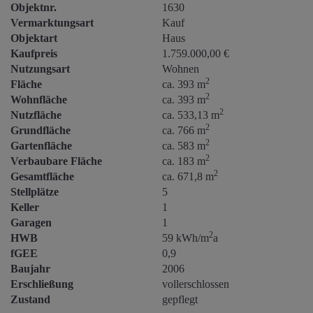
Objektnr.
1630
Vermarktungsart
Kauf
Objektart
Haus
Kaufpreis
1.759.000,00 €
Nutzungsart
Wohnen
2
Fläche
ca. 393 m
2
Wohnfläche
ca. 393 m
2
Nutzfläche
ca. 533,13 m
2
Grundfläche
ca. 766 m
2
Gartenfläche
ca. 583 m
2
Verbaubare Fläche
ca. 183 m
2
Gesamtfläche
ca. 671,8 m
Stellplätze
5
Keller
1
Garagen
1
2
HWB
59 kWh/m
a
fGEE
0,9
Baujahr
2006
Erschließung
vollerschlossen
Zustand
gepflegt