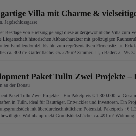
igartige Villa mit Charme & vielseiti
n
, Jagdschlossgasse
ter Bestlage von Hietzing gelangt diese außergewöhnliche Villa zum V
ie Liegenschaft historischen Altbaucharakter mit großzügigen Raumstruk
nten Familiendomizil bis hin zum repräsentativen Firmensitz. 📊 Eckda
e: ca. 300 m² Gartenfläche: ca. 279 m² Zimmer: 11,5 Bäder: 2 | WCs: 3 
lopment Paket Tulln Zwei Projekte – 
ln an der Donau
nt Paket Tulln Zwei Projekte – Ein Paketpreis € 1.300.000 🔹 Gesam
aften in Tulln, ideal für Bauträger, Entwickler und Investoren. Ein Proje
ngsgrundstück mit überdurchschnittlichem Potenzial. Paketpreis : € 1
bewilligtes Wohnbauprojekt Grundstücksfläche: ca. 491 m² Widmung: 