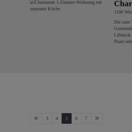
Char
1100 Wie
Die zum V
Gemeindeb
Liftstock
Paare ode
3
4
5
6
7