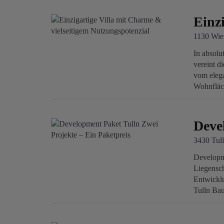
Einz
1130 Wie
In absolu
vereint d
vom elega
Wohnfläch
Deve
3430 Tul
Developme
Liegensch
Entwicklu
Tulln Bau