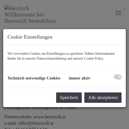
Navig
Cookie Einstellungen
Wir verwenden Cookies um Einstellungen zu speichern. Nähere Informationen
Impressum
finden Sie in unserer
Datenschutzerklärung
und unserer
Cookie Policy
.
Firmenname: Bereswill Immobilien GmbH
Adresse: 3430 Tulln, Wiener Straße 6-8 / 1 / 2
Technisch notwendige Cookies
immer aktiv
Unternehmensgegenstand: Verkauf und Vermietung von
Immobilien
UID-Nummer: ATU 75540817
Speichern
Alle akzeptieren
Firmenbuchnummer: 533112 P
Firmengericht: Landesgericht St. Pölten
Firmenwebsite:
www.bereswill.
at
e-mail:
office@bereswill.
at