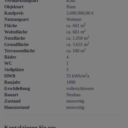
Vermarktungsart
Kauf
Objektart
Haus
Kaufpreis
3.600.000,00 €
Nutzungsart
Wohnen
2
Fläche
ca. 601 m
2
Wohnfläche
ca. 601 m
2
Nutzfläche
ca. 1.050 m
2
Grundfläche
ca. 3.631 m
2
Terrassenfläche
ca. 100 m
Bäder
4
WC
1
Stellplätze
5
2
HWB
55 kWh/m
a
Baujahr
1998
Erschließung
vollerschlossen
Bauart
Neubau
Zustand
neuwertig
Hauszustand
neuwertig
Kontaktieren Sie uns