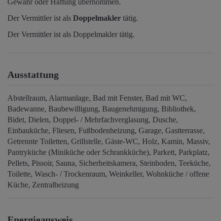
Gewähr oder Haftung übernommen.
Der Vermittler ist als
Doppelmakler
tätig.
Der Vermittler ist als Doppelmakler tätig.
Ausstattung
Abstellraum
Alarmanlage
Bad mit Fenster
Bad mit WC
Badewanne
Baubewilligung
Baugenehmigung
Bibliothek
Bidet
Dielen
Doppel- / Mehrfachverglasung
Dusche
Einbauküche
Fliesen
Fußbodenheizung
Garage
Gastterrasse
Getrennte Toiletten
Grillstelle
Gäste-WC
Holz
Kamin
Massiv
Pantryküche (Miniküche oder Schrankküche)
Parkett
Parkplatz
Pellets
Pissoir
Sauna
Sicherheitskamera
Steinboden
Teeküche
Toilette
Wasch- / Trockenraum
Weinkeller
Wohnküche / offene
Küche
Zentralheizung
Energieausweis