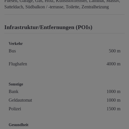
Fliesen
Garage
Gas
Holz
Kunststofffenster
Laminat
Massiv
Satteldach
Südbalkon / -terrasse
Toilette
Zentralheizung
Infrastruktur/Entfernungen (POIs)
Verkehr
Bus
500 m
Flughafen
4000 m
Sonstige
Bank
1000 m
Geldautomat
1000 m
Polizei
1500 m
Gesundheit