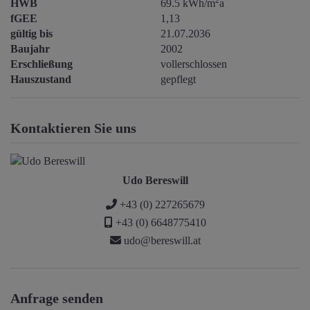
2
HWB
69.5 kWh/m
a
fGEE
1,13
gültig bis
21.07.2036
Baujahr
2002
Erschließung
vollerschlossen
Hauszustand
gepflegt
Kontaktieren Sie uns
Udo Bereswill
+43 (0) 227265679
+43 (0) 6648775410
udo@bereswill.at
Anfrage senden