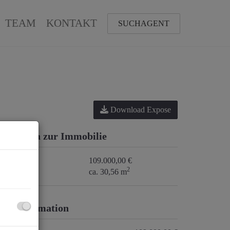
TEAM
KONTAKT
SUCHAGENT
Download Expose
asisdaten zur Immobilie
aufpreis
109.000,00 €
2
läche
ca. 30,56 m
reisinformation