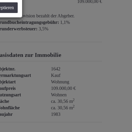
aufpreis:
109.000,00 €
eptieren
ovision:
Provision bezahlt der Abgeber.
rundbucheintragungsgebühr:
1,1%
runderwerbsteuer:
3,5%
asisdaten zur Immobilie
bjektnr.
1642
ermarktungsart
Kauf
bjektart
Wohnung
aufpreis
109.000,00 €
utzungsart
Wohnen
2
läche
ca. 30,56 m
2
ohnfläche
ca. 30,56 m
aujahr
1983