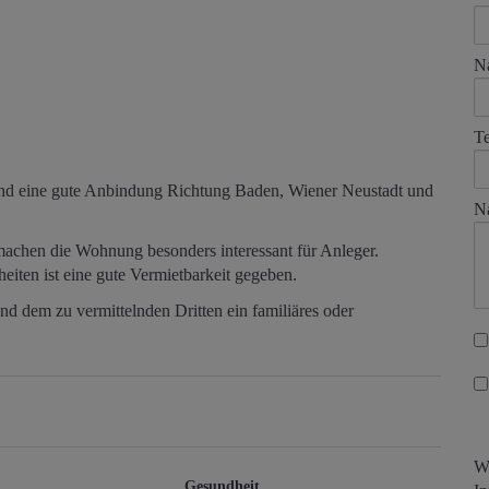
N
Te
r und eine gute Anbindung Richtung Baden, Wiener Neustadt und
Na
chen die Wohnung besonders interessant für Anleger.
ten ist eine gute Vermietbarkeit gegeben.
nd dem zu vermittelnden Dritten ein familiäres oder
Wi
Gesundheit