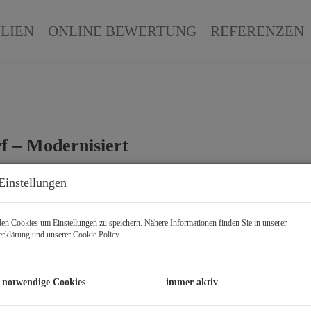
LIEN
ONLINE BEWERTUNG
REFERENZEN
 – Modernisiert
Einstellungen
B
K
n Cookies um Einstellungen zu speichern. Nähere Informationen finden Sie in unserer
F
erklärung
und unserer
Cookie Policy
.
P
 notwendige Cookies
immer aktiv