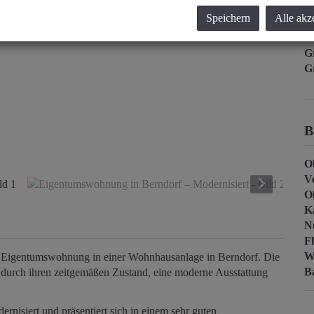
K
Speichern
Alle akz
Pr
G
G
B
O
V
O
K
N
F
W
e Eigentumswohnung in einer Wohnhausanlage in Berndorf. Die
B
durch ihren zeitgemäßen Zustand, eine moderne Ausstattung
rnisiert und präsentiert sich in einem sehr guten