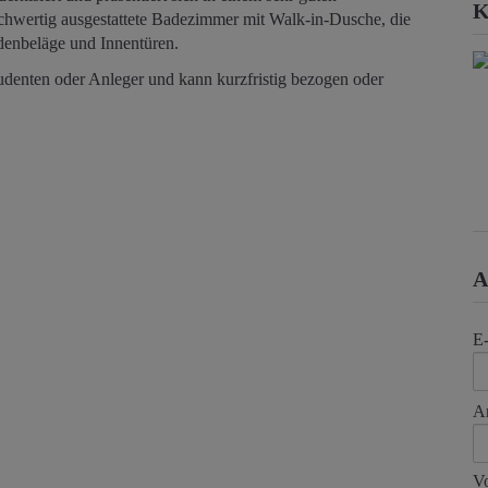
K
hwertig ausgestattete Badezimmer mit Walk-in-Dusche, die
enbeläge und Innentüren.
tudenten oder Anleger und kann kurzfristig bezogen oder
A
E
A
V