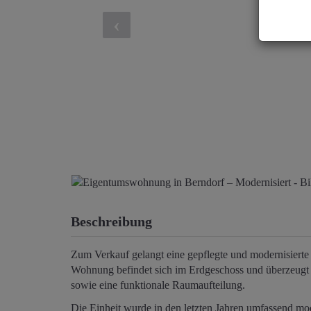
Beschreibung
Zum Verkauf gelangt eine gepflegte und modernisiert
Wohnung befindet sich im Erdgeschoss und überzeugt 
sowie eine funktionale Raumaufteilung.
Die Einheit wurde in den letzten Jahren umfassend mode