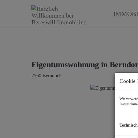
IMMOBI
Eigentumswohnung in Berndorf
2560 Berndorf
Cookie 
Wir verwende
Datenschutz
Technisch