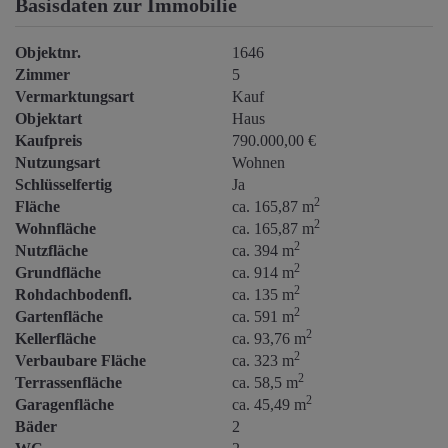
Basisdaten zur Immobilie
Objektnr.
1646
Zimmer
5
Vermarktungsart
Kauf
Objektart
Haus
Kaufpreis
790.000,00 €
Nutzungsart
Wohnen
Schlüsselfertig
Ja
2
Fläche
ca. 165,87 m
2
Wohnfläche
ca. 165,87 m
2
Nutzfläche
ca. 394 m
2
Grundfläche
ca. 914 m
2
Rohdachbodenfl.
ca. 135 m
2
Gartenfläche
ca. 591 m
2
Kellerfläche
ca. 93,76 m
2
Verbaubare Fläche
ca. 323 m
2
Terrassenfläche
ca. 58,5 m
2
Garagenfläche
ca. 45,49 m
Bäder
2