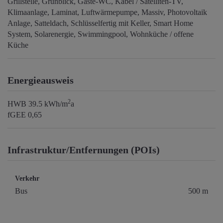
Grillstelle
Grünblick
Gäste-WC
Kabel / Satelliten-TV
Klimaanlage
Laminat
Luftwärmepumpe
Massiv
Photovoltaik
Anlage
Satteldach
Schlüsselfertig mit Keller
Smart Home
System
Solarenergie
Swimmingpool
Wohnküche / offene
Küche
Energieausweis
2
HWB
39.5 kWh/m
a
fGEE
0,65
Infrastruktur/Entfernungen (POIs)
Verkehr
Bus
500 m