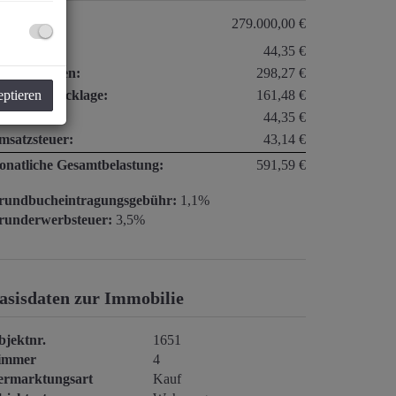
aufpreis:
279.000,00 €
arage:
44,35 €
triebskosten:
298,27 €
eptieren
eparaturrücklage:
161,48 €
nstiges:
44,35 €
msatzsteuer:
43,14 €
onatliche Gesamtbelastung:
591,59 €
rundbucheintragungsgebühr:
1,1%
runderwerbsteuer:
3,5%
asisdaten zur Immobilie
bjektnr.
1651
immer
4
ermarktungsart
Kauf