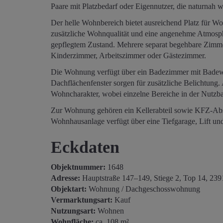
Paare mit Platzbedarf oder Eigennutzer, die naturnah
Der helle Wohnbereich bietet ausreichend Platz für 
zusätzliche Wohnqualität und eine angenehme Atmosphär
gepflegtem Zustand. Mehrere separat begehbare Zimme
Kinderzimmer, Arbeitszimmer oder Gästezimmer.
Die Wohnung verfügt über ein Badezimmer mit Badew
Dachflächenfenster sorgen für zusätzliche Belichtung.
Wohncharakter, wobei einzelne Bereiche in der Nutzbar
Zur Wohnung gehören ein Kellerabteil sowie KFZ-Abst
Wohnhausanlage verfügt über eine Tiefgarage, Lift un
Eckdaten
Objektnummer:
1648
Adresse:
Hauptstraße 147–149, Stiege 2, Top 14, 239
Objektart:
Wohnung / Dachgeschosswohnung
Vermarktungsart:
Kauf
Nutzungsart:
Wohnen
Wohnfläche:
ca. 108 m²