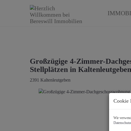
IMMOBI
Großzügige 4-Zimmer-Dachgesc
Stellplätzen in Kaltenleutgebe
2391 Kaltenleutgeben
Cookie 
Wir verwende
Datenschutz