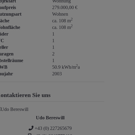
bjektart
Wohnung
aufpreis
279.000,00 €
utzungsart
Wohnen
2
läche
ca. 108 m
2
ohnfläche
ca. 108 m
äder
1
C
1
ller
1
aragen
2
bstellräume
1
2
WB
50.9 kWh/m
a
aujahr
2003
ontaktieren Sie uns
Udo Bereswill
+43 (0) 227265679