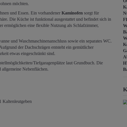
O
 wohnen möchten.
K
Wohnen und Essen. Ein vorhandener
Kaminofen
sorgt für
N
e. Die Küche ist funktional ausgestattet und befindet sich in
F
r ermöglichen eine flexible Nutzung als Schlafzimmer,
W
B
W
anne und Waschmaschinenanschluss sowie ein separates WC.
Ke
 Aufgrund der Dachschrägen entsteht ein gemütlicher
G
keit etwas eingeschränkt sind.
A
ellmöglichkeiten/Tiefgaragenplätze laut Grundbuch. Die
H
d allgemeine Nebenflächen.
B
K
1 Kaltenleutgeben