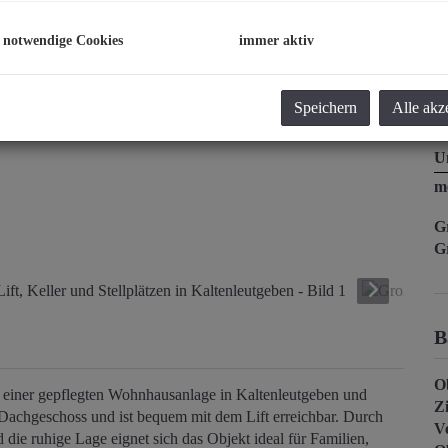
K
 notwendige Cookies
immer aktiv
G
Be
Speichern
Alle akz
R
So
U
m
G
G
B
O
 einer gepflegten Wohnhausanlage in Kaltenleutgeben und
Z
Dachgeschoss und ist bequem mit dem Lift erreichbar. Durch
V
ie ruhige Lage eignet sich das Objekt ideal für Familien,