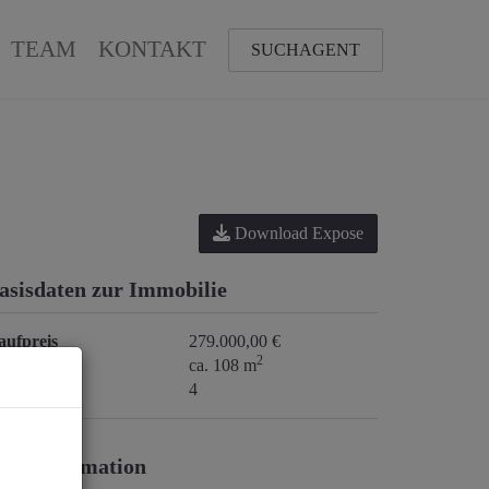
TEAM
KONTAKT
SUCHAGENT
Download Expose
asisdaten zur Immobilie
aufpreis
279.000,00 €
2
läche
ca. 108 m
immer
4
reisinformation