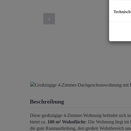
Technisch
Beschreibung
Diese großzügige 4-Zimmer-Wohnung befindet sich in
bietet ca.
108 m² Wohnfläche
. Die Wohnung liegt im 
die gute Raumaufteilung, den großen Wohnbereich und d