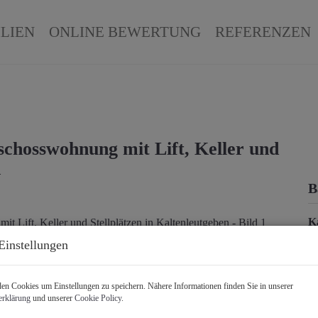
LIEN
ONLINE BEWERTUNG
REFERENZEN
hosswohnung mit Lift, Keller und
n
B
K
F
Einstellungen
Z
n Cookies um Einstellungen zu speichern. Nähere Informationen finden Sie in unserer
erklärung
und unserer
Cookie Policy
.
P