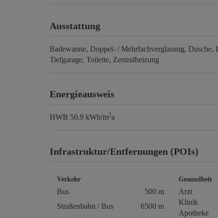
Ausstattung
Badewanne
Doppel- / Mehrfachverglasung
Dusche
Tiefgarage
Toilette
Zentralheizung
Energieausweis
2
HWB
50.9 kWh/m
a
Infrastruktur/Entfernungen (POIs)
Verkehr
Gesundheit
Bus
500 m
Arzt
Klinik
Straßenbahn / Bus
6500 m
Apotheke