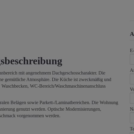
A
E
sbeschreibung
A
nbereich mit angenehmem Dachgeschosscharakter. Die
ne gemütliche Atmosphäre. Die Küche ist zweckmäßig und
e, Waschbecken, WC-Bereich/Waschmaschinenanschluss
V
tralen Belägen sowie Parkett-/Laminatbereichen. Die Wohnung
N
anierung genutzt werden. Optische Modernisierungen,
Geschmack vorgenommen werden.
Te