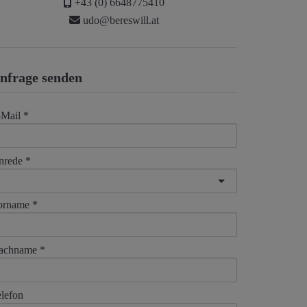
+43 (0) 6648775410
udo@bereswill.at
nfrage senden
-Mail
nrede
orname
achname
lefon