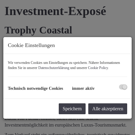
Investment-Exposé
Trophy Coastal
Development Site auf Kreta
Cookie Einstellungen
Touristisches Luxusresort-Projekt
Wir verwenden Cookies um Einstellungen zu speichern. Nähere Informationen
in Pachia Ammos, Nordostküste
finden Sie in unserer
Datenschutzerklärung
und unserer
Cookie Policy
.
Kreta
Technisch notwendige Cookies
immer aktiv
1. Executive Summary
Speichern
Alle akzeptieren
An der begehrten Nordostküste Kretas, in der spektakulären
Bucht von Pachia Ammos, bietet sich eine seltene
Investmentmöglichkeit im europäischen Luxus-Tourismusmarkt.
Zum Verkauf steht ein außergewöhnliches, touristisch gewidmetes