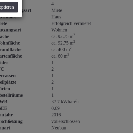
immer
4
eptieren
ermarktungsart
Miete
bjektart
Haus
iete
Erfolgreich vermietet
utzungsart
Wohnen
2
läche
ca. 92,75 m
2
ohnfläche
ca. 92,75 m
2
rundfläche
ca. 400 m
2
artenfläche
ca. 60 m
äder
1
C
2
errassen
1
ellplätze
2
ärten
1
bstellräume
1
2
WB
37.7 kWh/m
a
GEE
0,69
aujahr
2016
rschließung
vollerschlossen
auart
Neubau