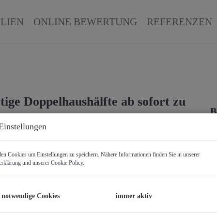
LIEN
ONLINE BEWERTUNG
REFERENZEN
tige Doppelhaushälfte ab sofort zu
B
Einstellungen
M
F
n Cookies um Einstellungen zu speichern. Nähere Informationen finden Sie in unserer
Z
erklärung
und unserer
Cookie Policy
.
B
 notwendige Cookies
immer aktiv
O