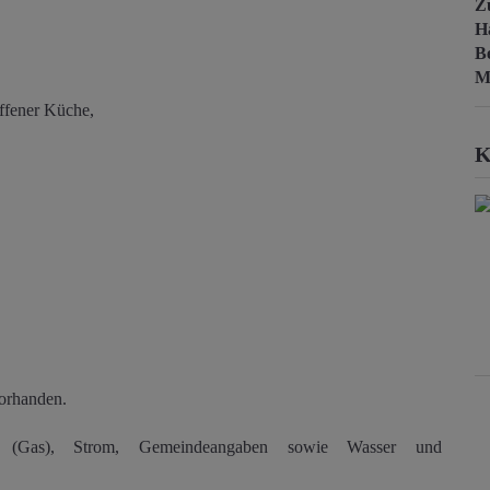
Z
H
B
M
ffener Küche,
K
vorhanden.
(Gas), Strom, Gemeindeangaben sowie Wasser und