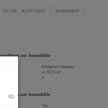
TEAM
KONTAKT
SUCHAGENT
asisdaten zur Immobilie
iete
Erfolgreich vermietet
2
läche
ca. 92,75 m
immer
4
asisdaten zur Immobilie
bjektnr.
764