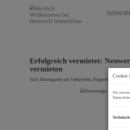
IMMOBI
Erfolgreich vermietet: Neuwer
vermieten
Cookie 
3441 Baumgarten am Tullnerfeld
, Doppelnstraße
Wir verwende
Datenschutz
Technisch