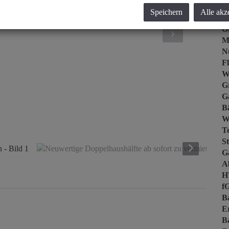
Z
Speichern
Alle akz
V
O
M
N
F
W
G
G
B
W
T
St
G
A
H
f
B
E
B